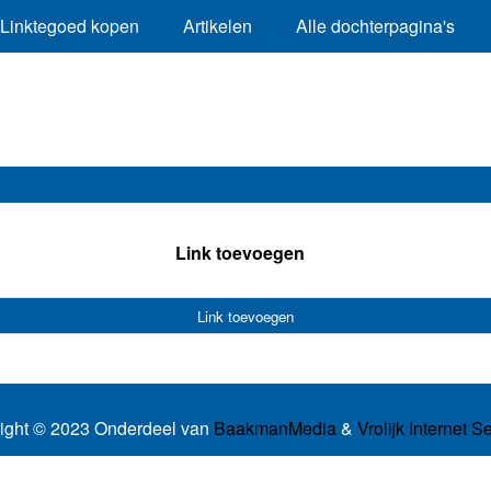
Linktegoed kopen
Artikelen
Alle dochterpagina's
Link toevoegen
Link toevoegen
ight © 2023 Onderdeel van
BaakmanMedia
&
Vrolijk Internet S